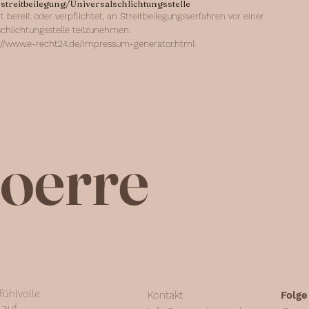
streitbeilegung/Universalschlichtungsstelle
t bereit oder verpflichtet, an Streitbeilegungsverfahren vor einer
chlichtungsstelle teilzunehmen.
://www.e-recht24.de/impressum-generator.html
oerre
fühlvolle
Kontakt
Folge
 auf