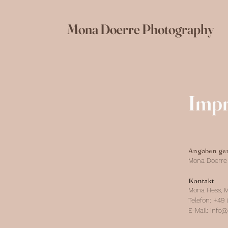
Mona Doerre Photography
Imp
Angaben ge
Mona Doerre
Kontakt
Mona Hess, M
Telefon: +49 
E-Mail:
info@