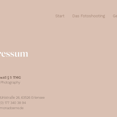
Start
Das Fotoshooting
Ge
ressum
mäß § 5 TMG
 Photography
ühlstraße 26, 63526 Erlensee
(0) 177 340 38 94
monadoerre.de