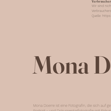
Verbraucher
Wir sind nich
Verbrauchers
Quelle:
https
Mona D
Mona Doerre ist eine Fotografin, die sich auf ge
Portrait - und Dokumentarfotografie mit Fokus